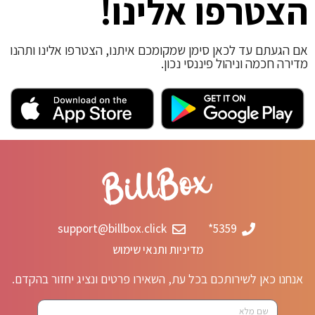
הצטרפו אלינו!
אם הגעתם עד לכאן סימן שמקומכם איתנו, הצטרפו אלינו ותהנו
מדירה חכמה וניהול פיננסי נכון.
support@billbox.click
5359*
מדיניות ותנאי שימוש
אנחנו כאן לשירותכם בכל עת, השאירו פרטים ונציג יחזור בהקדם.